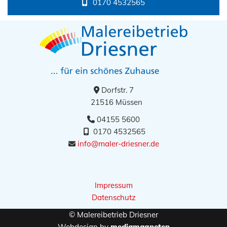
0170 4532565
Dorfstr. 7

21516 Müssen
04155 5600

0170 4532565

info@maler-driesner.de

Impressum
Datenschutz
© Malereibetrieb Driesner
Webdesign by
mediamagneten