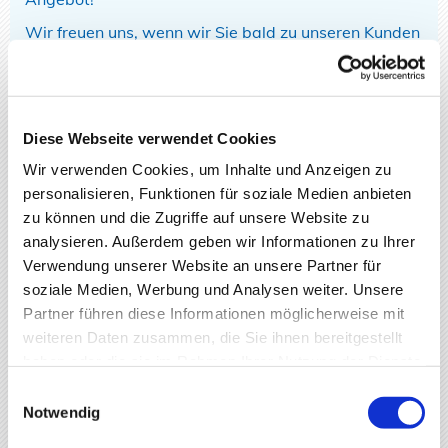
Wir freuen uns, wenn wir Sie bald zu unseren Kunden
zählen können!
Kontaktieren Sie uns
Diese Webseite verwendet Cookies
Wir verwenden Cookies, um Inhalte und Anzeigen zu
Name*
personalisieren, Funktionen für soziale Medien anbieten
zu können und die Zugriffe auf unsere Website zu
analysieren. Außerdem geben wir Informationen zu Ihrer
Telefon
Verwendung unserer Website an unsere Partner für
soziale Medien, Werbung und Analysen weiter. Unsere
Partner führen diese Informationen möglicherweise mit
weiteren Daten zusammen, die Sie ihnen bereitgestellt
E-Mail*
haben oder die sie im Rahmen Ihrer Nutzung der Dienste
gesammelt haben.
Einwilligungsauswahl
Notwendig
Wohnort