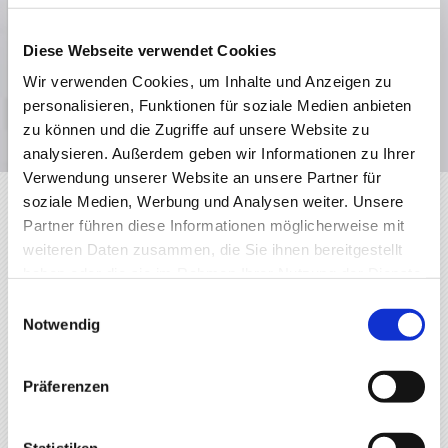
Diese Webseite verwendet Cookies
Wir verwenden Cookies, um Inhalte und Anzeigen zu
Bodenbelagsarbeiten
personalisieren, Funktionen für soziale Medien anbieten
zu können und die Zugriffe auf unsere Website zu
analysieren. Außerdem geben wir Informationen zu Ihrer
Verwendung unserer Website an unsere Partner für
soziale Medien, Werbung und Analysen weiter. Unsere
Unsere vielfältigen Malerleistungen
Partner führen diese Informationen möglicherweise mit
im Überblick
weiteren Daten zusammen, die Sie ihnen bereitgestellt
haben oder die sie im Rahmen Ihrer Nutzung der Dienste
Bringen Sie Farbe in Ihr Leben und in das Ihrer
gesammelt haben.
Familie, Mitbewohner und Kollegen! Durch den
Einwilligungsauswahl
Notwendig
Einsatz von kreativen Farb- und
Gestaltungskonzepten sind wir in der Lage, Ihren
Lebensraum zu verschönern – sei es im Innenbereich
Präferenzen
oder im Außenbereich. Individuelle Lösungen und
handwerklicher Perfektionismus verleihen unserem
Statistiken