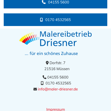
04155 5600
0170 4532565
Dorfstr. 7

21516 Müssen
04155 5600

0170 4532565

info@maler-driesner.de

Impressum